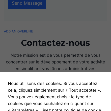
Send Message
ADD AN OVERLINE
Contactez-nous
Notre mission est de vous permettre de vous
concentrer sur le développement de votre activité
en simplifiant vos tâches administratives.
Nous utilisons des cookies. Si vous acceptez
Nécessaire
Socials:
Ces cookies ne
cela, cliquez simplement sur « Tout accepter ».
sont pas
Vous pouvez également choisir le type de
facultatifs. Ils
cookies que vous souhaitez en cliquant sur
sont
nécessaires au
« Paramètres ».
Lisez notre politique de cookie